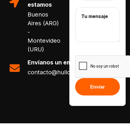
estamos
Buenos
Aires (ARG)
-
Montevideo
(URU)
Envíanos un email
contacto@hullop.com
Alternative: