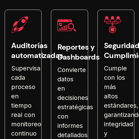
Auditorías
Seguridad
Reportes y
automatizadas
Cumplimi
Dashboards
Supervisa
Cumple
Convierte
cada
con los
datos
proceso
más
en
en
altos
decisiones
tiempo
estándares,
estratégicas
real con
garantizand
con
monitoreo
integridad
informes
continuo
y
detallados